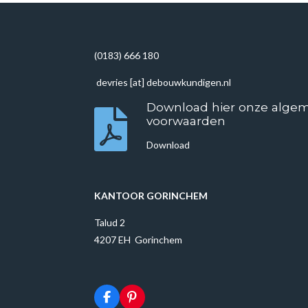
e
e
h
l
e
a
e
l
r
n
e
(0183) 666 180
devries [at] debouwkundigen.nl
Download hier onze alge
voorwaarden
Download
KANTOOR GORINCHEM
Talud 2
4207 EH Gorinchem
F
P