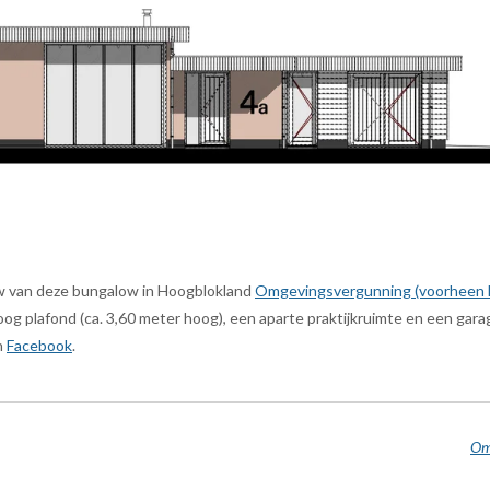
w van deze bungalow in Hoogblokland
Omgevingsvergunning (voorheen
 plafond (ca. 3,60 meter hoog), een aparte praktijkruimte en een garag
n
Facebook
.
Om