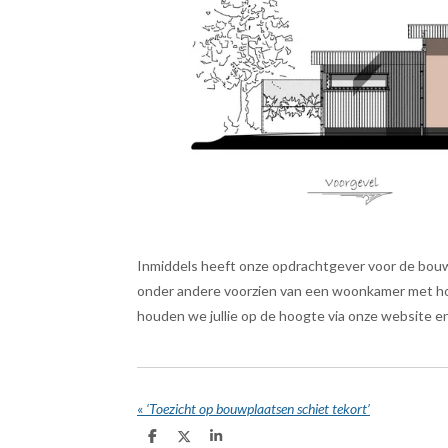
Inmiddels heeft onze opdrachtgever voor de bou
onder andere voorzien van een woonkamer met hoog
houden we jullie op de hoogte via onze website e
«
‘Toezicht op bouwplaatsen schiet tekort’
D
D
S