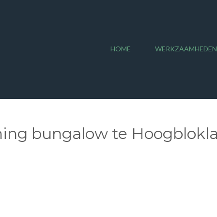
HOME
WERKZAAMHEDEN
ng bungalow te Hoogblokl