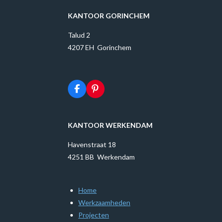
KANTOOR GORINCHEM
Talud 2
4207 EH Gorinchem
F
P
a
i
c
n
e
t
b
e
KANTOOR WERKENDAM
o
r
o
e
Havenstraat 18
k
s
t
4251 BB Werkendam
Home
Werkzaamheden
Projecten