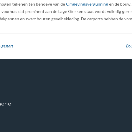
t mogen tekenen ten behoeve van de
Omgevingsvergunning
en de bouw
t voorhuis dat prominent aan de Lage Giessen staat wordt volledig gere
e dakpannen en zwart houten gevelbekleding. De carports hebben de vor
 gestart
Bou
mene