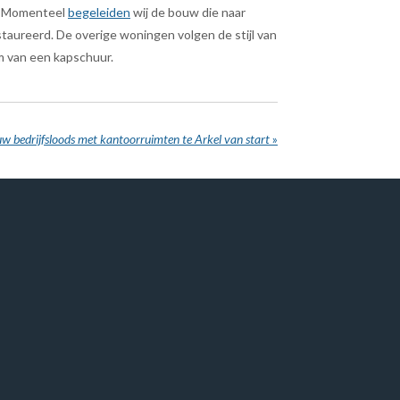
. Momenteel
begeleiden
wij de bouw die naar
staureerd. De overige woningen volgen de stijl van
m van een kapschuur.
w bedrijfsloods met kantoorruimten te Arkel van start
»