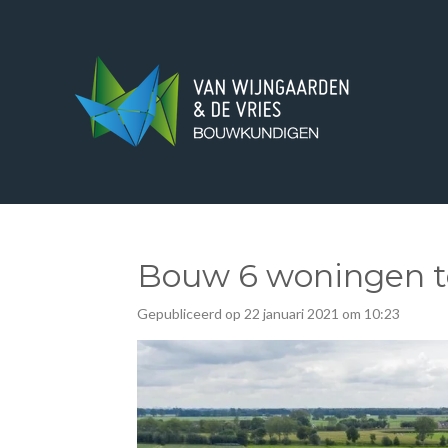
Ga
direct
naar
de
hoofdinhoud
Bouw 6 woningen t
Gepubliceerd op 22 januari 2021 om 10:23