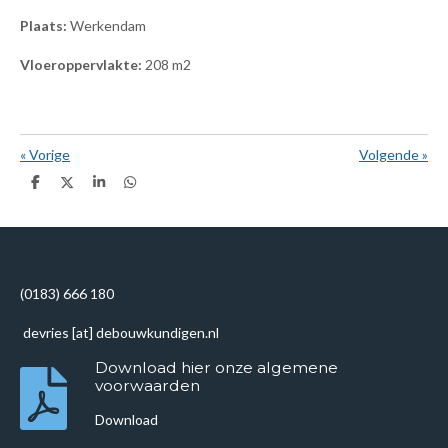
Plaats:
Werkendam
Vloeroppervlakte:
208 m2
«
Vorige
Volgende
»
D
D
S
D
e
e
h
e
l
e
a
l
e
l
r
e
n
e
n
(0183) 666 180
devries [at] debouwkundigen.nl
Download hier onze algemene
voorwaarden
Download