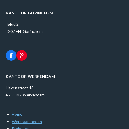
KANTOOR GORINCHEM
Talud 2
4207 EH Gorinchem
F
P
a
i
c
n
e
t
b
e
KANTOOR WERKENDAM
o
r
o
e
Havenstraat 18
k
s
t
4251 BB Werkendam
Home
Werkzaamheden
Projecten