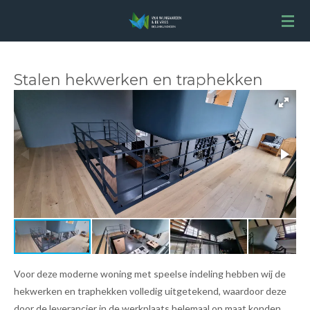
Ga
direct
naar
de
Stalen hekwerken en traphekken
hoofdinhoud
Voor deze moderne woning met speelse indeling hebben wij de
hekwerken en traphekken volledig uitgetekend, waardoor deze
door de leverancier in de werkplaats helemaal op maat konden