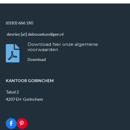
l
e
a
l
e
l
r
e
n
e
n
(0183) 666 180
devries [at] debouwkundigen.nl
Download hier onze algemene
voorwaarden
Download
KANTOOR GORINCHEM
Talud 2
4207 EH Gorinchem
F
P
a
i