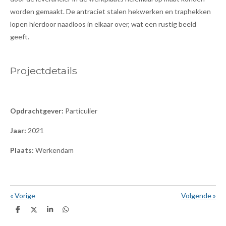
worden gemaakt. De antraciet stalen hekwerken en traphekken
lopen hierdoor naadloos in elkaar over, wat een rustig beeld
geeft.
Projectdetails
Opdrachtgever:
Particulier
Jaar:
2021
Plaats:
Werkendam
«
Vorige
Volgende
»
D
D
S
D
e
e
h
e