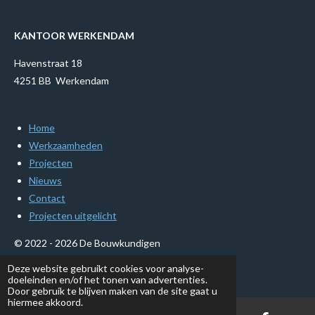
c
n
e
t
b
e
KANTOOR WERKENDAM
o
r
o
e
Havenstraat 18
k
s
t
4251 BB Werkendam
Home
Werkzaamheden
Projecten
Nieuws
Contact
Projecten uitgelicht
© 2022 - 2026 De Bouwkundigen
Powered by
JouwWeb
Deze website gebruikt cookies voor analyse-
doeleinden en/of het tonen van advertenties.
Door gebruik te blijven maken van de site gaat u
hiermee akkoord.