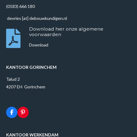
(0183) 666 180
devries [at] debouwkundigen.nl
Download hier onze algemene
voorwaarden
Download
KANTOOR GORINCHEM
Talud 2
4207 EH Gorinchem
F
P
a
i
c
n
e
t
b
e
KANTOOR WERKENDAM