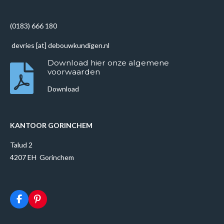
n
e
n
(0183) 666 180
devries [at] debouwkundigen.nl
Download hier onze algemene
voorwaarden
Download
KANTOOR GORINCHEM
Talud 2
4207 EH Gorinchem
F
P
a
i
c
n