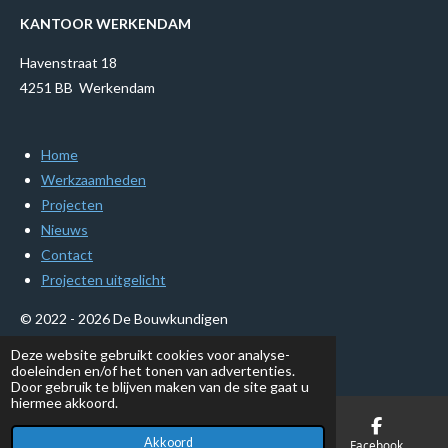
e
t
b
e
KANTOOR WERKENDAM
o
r
o
e
Havenstraat 18
k
s
t
4251 BB Werkendam
Home
Werkzaamheden
Projecten
Nieuws
Contact
Projecten uitgelicht
© 2022 - 2026 De Bouwkundigen
Powered by
JouwWeb
Deze website gebruikt cookies voor analyse-
doeleinden en/of het tonen van advertenties.
Door gebruik te blijven maken van de site gaat u
hiermee akkoord.
Akkoord
E-mailadres
Telefoonnummer
Facebook