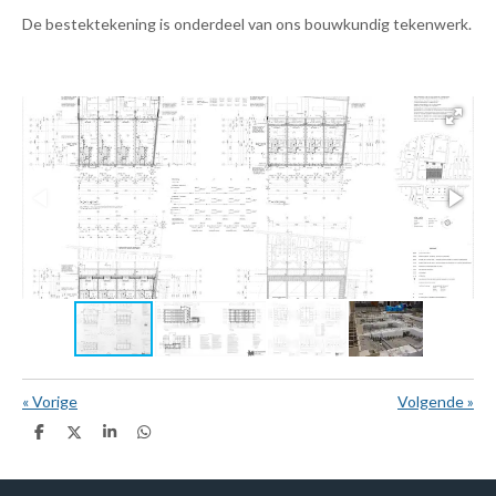
De bestektekening is onderdeel van ons bouwkundig tekenwerk.
«
Vorige
Volgende
»
D
D
S
D
e
e
h
e
l
e
a
l
e
l
r
e